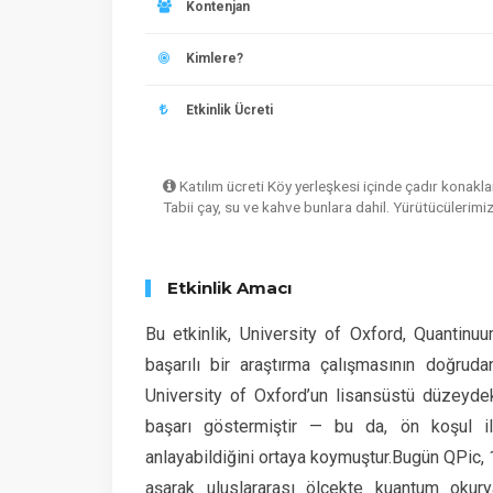
Kontenjan
Kimlere?
Etkinlik Ücreti
Katılım ücreti Köy yerleşkesi içinde çadır konaklam
Tabii çay, su ve kahve bunlara dahil. Yürütücülerimiz
Etkinlik Amacı
Bu etkinlik, University of Oxford, Quantin
başarılı bir araştırma çalışmasının doğru
University of Oxford’un lisansüstü düzeyde
başarı göstermiştir — bu da, ön koşul i
anlayabildiğini ortaya koymuştur.Bugün QPic,
aşarak uluslararası ölçekte kuantum okurya