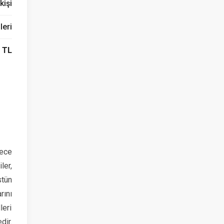
kişi
leri
 TL
rece
ler,
stün
ını
leri
dir.