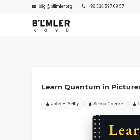
bilgi@bilimler.org
+90 536 597 09 57
Learn Quantum in Picture
John H. Selby
Selma Coecke
L