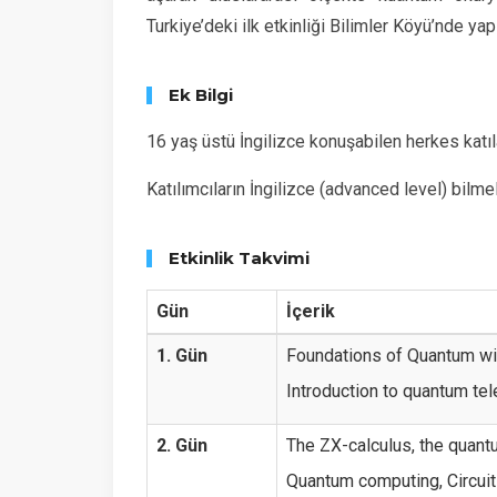
Turkiye’deki ilk etkinliği Bilimler Köyü’nde yap
Ek Bilgi
16 yaş üstü İngilizce konuşabilen herkes katıla
Katılımcıların İngilizce (advanced level) bilmel
Etkinlik Takvimi
Gün
İçerik
1. Gün
Foundations of Quantum wi
Introduction to quantum tel
2. Gün
The ZX-calculus, the quant
Quantum computing, Circuit