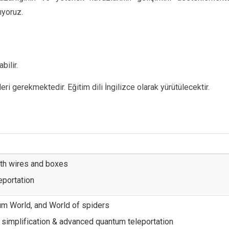
ıyoruz.
bilir.
eri gerekmektedir. Eğitim dili İngilizce olarak yürütülecektir.
th wires and boxes
eportation
um World, and World of spiders
 simplification & advanced quantum teleportation