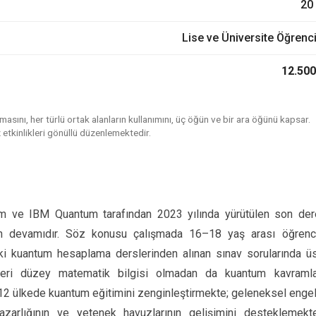
20 
Lise ve Üniversite Öğrenci
12.500
asını, her türlü ortak alanların kullanımını, üç öğün ve bir ara öğünü kapsar.
 etkinlikleri gönüllü düzenlemektedir.
uum ve IBM Quantum tarafından 2023 yılında yürütülen son de
dan devamıdır. Söz konusu çalışmada 16–18 yaş arası öğrenci
ki kuantum hesaplama derslerinden alınan sınav sorularında ü
leri düzey matematik bilgisi olmadan da kuantum kavramlar
 12 ülkede kuantum eğitimini zenginleştirmekte; geleneksel engel
zarlığının ve yetenek havuzlarının gelişimini desteklemekte