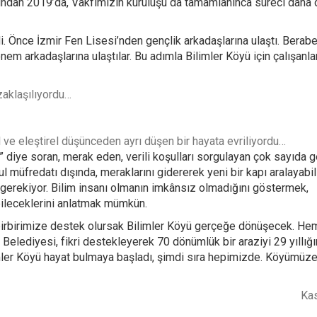
dından 2019’da, Vakfımızın kuruluşu da tamamlanınca süreci daha d
di. Önce İzmir Fen Lisesi’nden gençlik arkadaşlarına ulaştı. Berab
em arkadaşlarına ulaştılar. Bu adımla Bilimler Köyü için çalışanla
zaklaşılıyordu…
ve eleştirel düşünceden ayrı düşen bir hayata evriliyordu…
diye soran, merak eden, verili koşulları sorgulayan çok sayıda g
l müfredatı dışında, meraklarını gidererek yeni bir kapı aralayabili
 gerekiyor. Bilim insanı olmanın imkânsız olmadığını göstermek,
bileceklerini anlatmak mümkün.
e birbirimize destek olursak Bilimler Köyü gerçeğe dönüşecek. Hem
Belediyesi, fikri destekleyerek 70 dönümlük bir araziyi 29 yıllığ
imler Köyü hayat bulmaya başladı, şimdi sıra hepimizde. Köyümüze 
Ka