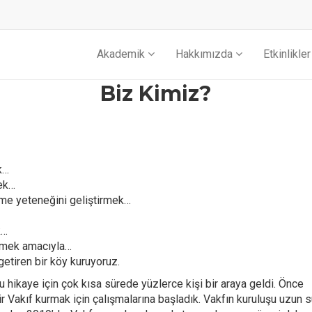
Akademik
Hakkımızda
Etkinlikler
Biz Kimiz?
k…
ek…
me yeteneğini geliştirmek…
k…
rmek amacıyla…
 getiren bir köy kuruyoruz.
bu hikaye için çok kısa sürede yüzlerce kişi bir araya geldi. Önce
r Vakıf kurmak için çalışmalarına başladık. Vakfın kuruluşu uzun s