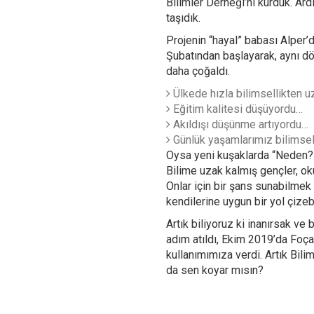
Bilimler Derneği’ni kurduk. Ar
taşıdık.
Projenin “hayal” babası Alper’
Şubatından başlayarak, aynı dön
daha çoğaldı.
Ülkede hızla bilimsellikten u
Eğitim kalitesi düşüyordu…
Akıldışı düşünme artıyordu…
Günlük yaşamlarımız bilimsel 
Oysa yeni kuşaklarda “Neden?” 
Bilime uzak kalmış gençler, oku
Onlar için bir şans sunabilmek
kendilerine uygun bir yol çize
Artık biliyoruz ki inanırsak v
adım atıldı, Ekim 2019’da Foça 
kullanımımıza verdi. Artık Bil
da sen koyar mısın?