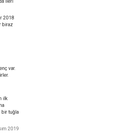
a ileri
er 2018
r biraz
enç var.
rler.
 ilk
ına
bir tuğla
sım 2019