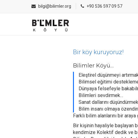
bilgi@bilimler.org
+90 536 597 09 57
Bir köy kuruyoruz!
Bilimler Köyü…
Eleştirel düşünmeyi artırma
Bilimsel eğitimi desteklem
Dünyaya felsefeyle bakabil
Bilimleri sevdirmek…
Sanat dallarını düşündürme
Bilim insanı olmaya özendi
Farklı bilim alanlarını bir araya
Bir kişinin hayaliyle başlayan 
kendimize Kolektif dedik ve bi